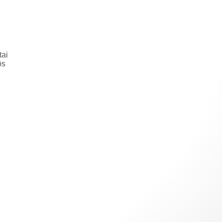
tai
ös